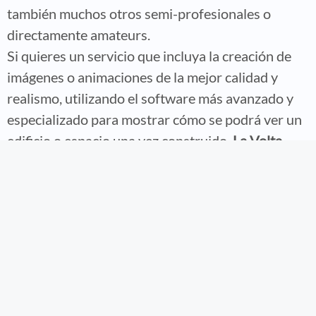
también muchos otros semi-profesionales o
directamente amateurs.
Si quieres un servicio que incluya la creación de
imágenes o animaciones de la mejor calidad y
realismo, utilizando el software más avanzado y
especializado para mostrar cómo se podrá ver un
edificio o espacio una vez construido,
La Volta
Studio
somos los más indicados, por nuestra
experiencia .
Los servicios de rendering 3D profesionales
también pueden incluir la creación de maquetas
virtuales, la visualización de diseños en tiempo
real y la creación de vistas panorámicas. Algunos
de los servicios de rendering 3D profesionales
más comunes incluyen la creación de imágenes