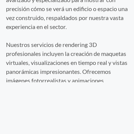
precisión cómo se verá un edificio o espacio una
vez construido, respaldados por nuestra vasta
experiencia en el sector.
Nuestros servicios de rendering 3D
profesionales incluyen la creación de maquetas
virtuales, visualizaciones en tiempo real y vistas
panorámicas impresionantes. Ofrecemos
imágenes fotorrealistas y animaciones
detalladas que capturan cada aspecto de tu
diseño arquitectónico. Los precios varían según
el alcance del trabajo y la calidad requerida,
garantizando siempre resultados que cumplan
con tus expectativas.